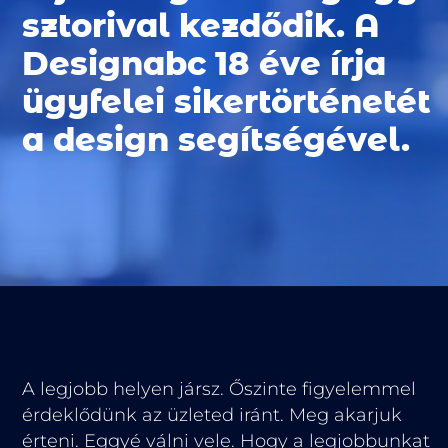
sztorival kezdődik. A
Designabc 18 éve írja
ügyfelei sikertörténetét
a design segítségével.
A legjobb helyen jársz. Őszinte figyelemmel
érdeklődünk az üzleted iránt. Meg akarjuk
érteni. Eggyé válni vele. Hogy a legjobbunkat