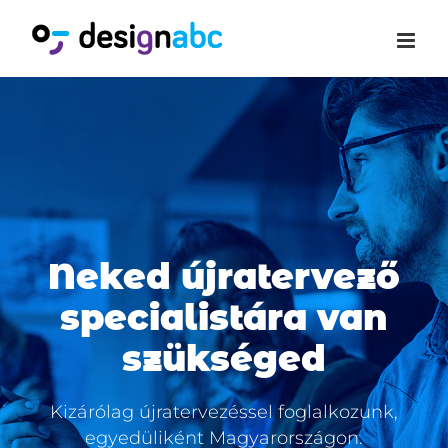
Kihagyás
Neked újratervező
specialistára van
szükséged
Kizárólag újratervezéssel foglalkozunk,
egyedüliként Magyarországon.